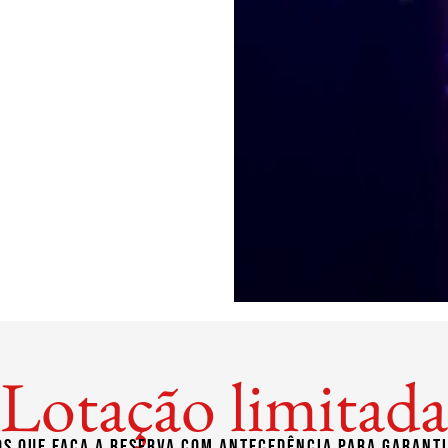
Lotação limitada
 que faça a reserva com antecedência para garanti