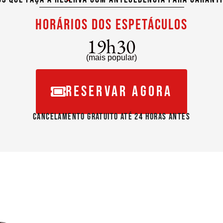
Horários dos espetáculos
19h30
(mais popular)
reservar agora
Cancelamento gratuito até 24 horas antes
ma experiência ínti