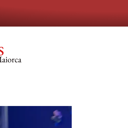
s
Maiorca